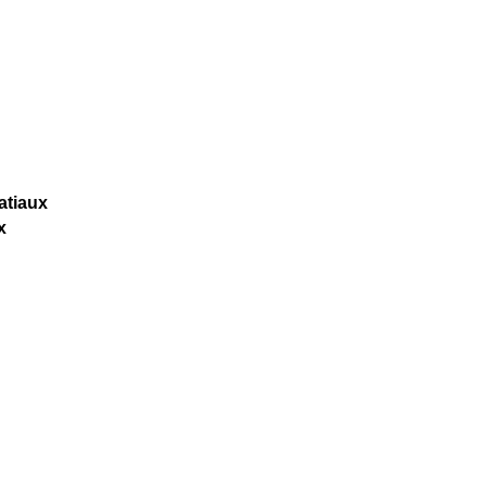
atiaux
x