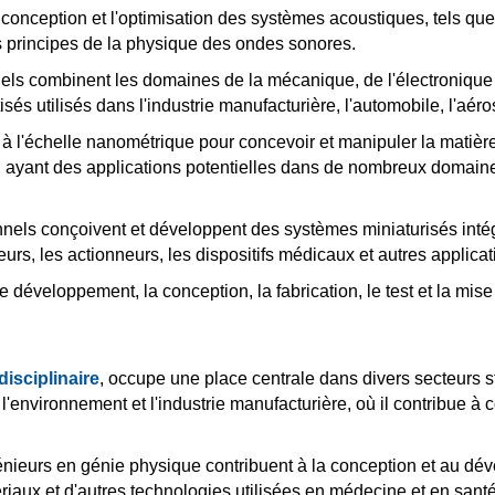
la conception et l'optimisation des systèmes acoustiques, tels que
les principes de la physique des ondes sonores.
ls combinent les domaines de la mécanique, de l'électronique e
s utilisés dans l'industrie manufacturière, l'automobile, l'aéros
nt à l'échelle nanométrique pour concevoir et manipuler la matiè
, ayant des applications potentielles dans de nombreux domaines
nels conçoivent et développent des systèmes miniaturisés inté
urs, les actionneurs, les dispositifs médicaux et autres applicat
e développement, la conception, la fabrication, le test et la m
isciplinaire
, occupe une place centrale dans divers secteurs st
l'environnement et l'industrie manufacturière, où il contribue à
nieurs en génie physique contribuent à la conception et au dév
iaux et d'autres technologies utilisées en médecine et en sant