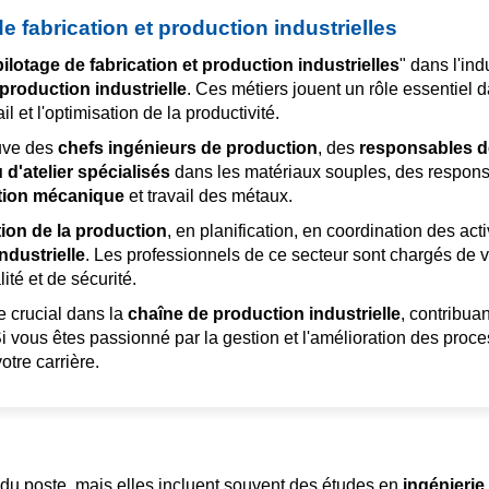
e fabrication et production industrielles
ilotage de fabrication et production industrielles
" dans l'ind
production industrielle
. Ces métiers jouent un rôle essentiel 
l et l'optimisation de la productivité.
ouve des
chefs ingénieurs de production
, des
responsables de
d'atelier spécialisés
dans les matériaux souples, des responsa
ation mécanique
et travail des métaux.
ion de la production
, en planification, en coordination des act
ndustrielle
. Les professionnels de ce secteur sont chargés de v
té et de sécurité.
e crucial dans la
chaîne de production industrielle
, contribua
Si vous êtes passionné par la gestion et l'amélioration des proce
tre carrière.
n du poste, mais elles incluent souvent des études en
ingénierie