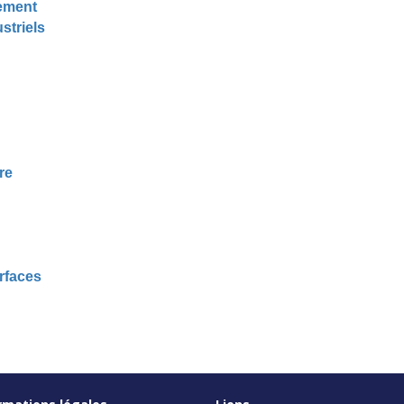
ement
striels
re
rfaces