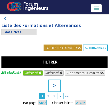
Toggle
navigati
Liste des Formations et Alternances
TOUTES LES FORMATIONS
ALTERNANCES
FILTRER
283 résultat(s)
undefined
undefined
Supprimer tous les filtres
>
1
2
3
>
>>
Par page:
Classer la liste: