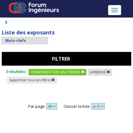
Toggle
navigatio
Liste des exposants
FILTRER
0 résultat(s)
COMMUNICATION, MULTIMÉDIA
undefined
Supprimer tous les filtres
Par page:
Classer la liste: