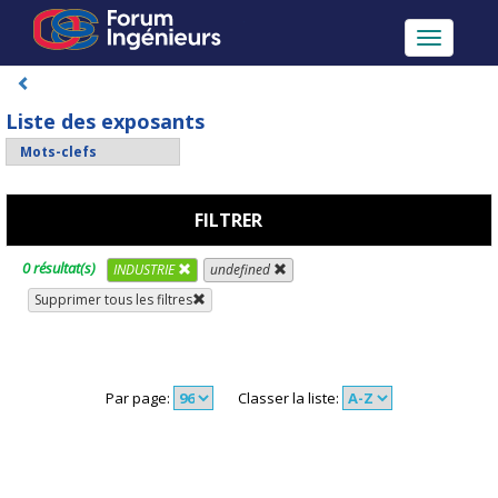
Toggle
navigatio
Liste des exposants
FILTRER
0 résultat(s)
INDUSTRIE
undefined
Supprimer tous les filtres
Par page:
Classer la liste: