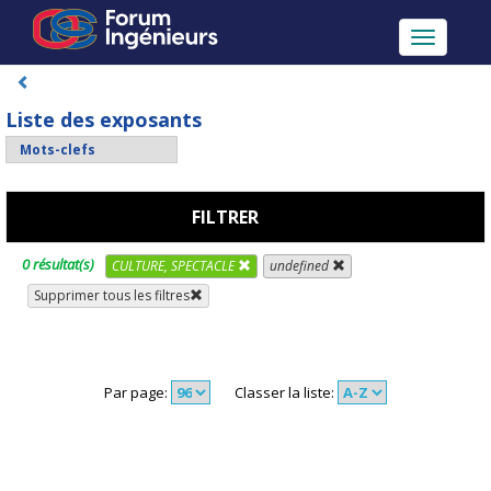
Toggle
navigatio
Liste des exposants
FILTRER
0 résultat(s)
CULTURE, SPECTACLE
undefined
Supprimer tous les filtres
Par page:
Classer la liste: